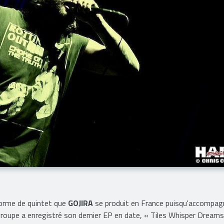
forme de quintet que
GOJIRA
se produit en France puisqu'accompagn
roupe a enregistré son dernier EP en date, « Tiles Whisper Dreams