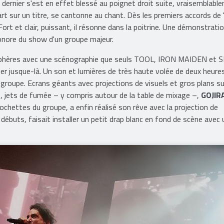
e dernier s'est en effet blessé au poignet droit suite, vraisemblabl
 part sur un titre, se cantonne au chant. Dès les premiers accords de
Fort et clair, puissant, il résonne dans la poitrine. Une démonstrati
 sonore du show d'un groupe majeur.
es sphères avec une scénographie que seuls TOOL, IRON MAIDEN et
r jusque-là. Un son et lumières de très haute volée de deux heure
groupe. Ecrans géants avec projections de visuels et gros plans su
s, jets de fumée – y compris autour de la table de mixage –,
GOJIR
chettes du groupe, a enfin réalisé son rêve avec la projection de
s débuts, faisait installer un petit drap blanc en fond de scène avec 