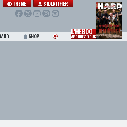
THÈME
S'IDENTIFIER
L'HEBDO
BAND
SHOP
ABONNEZ-VOUS