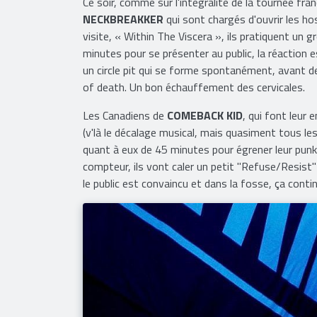
Ce soir, comme sur l'intégralité de la tournée fr
NECKBREAKKER
qui sont chargés d'ouvrir les hos
visite, « Within The Viscera », ils pratiquent un
minutes pour se présenter au public, la réaction 
un circle pit qui se forme spontanément, avant d
of death. Un bon échauffement des cervicales.
Les Canadiens de
COMEBACK KID
, qui font leur
(v'là le décalage musical, mais quasiment tous le
quant à eux de 45 minutes pour égrener leur punk 
compteur, ils vont caler un petit "Refuse/Resist"
le public est convaincu et dans la fosse, ça conti