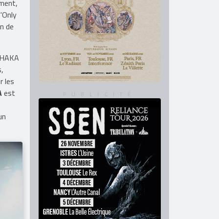
ement,
 "Only
on de
 SHAKA
s,
r les
A
est
un