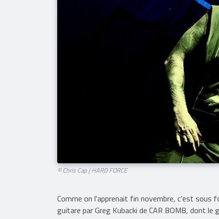
© Chris Cap | HARD FORCE​
Comme on l'apprenait fin novembre, c'est sous 
guitare par Greg Kubacki de CAR BOMB, dont le g