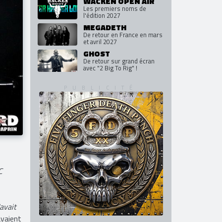
WACKEN OPEN AIR
Les premiers noms de
l'édition 2027
MEGADETH
De retour en France en mars
et avril 2027
GHOST
De retour sur grand écran
avec "2 Big To Rig" !
C
avait
avaient