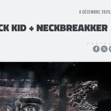
8 DÉCEMBRE 2025,
CK KID + NECKBREAKKER
PARTA