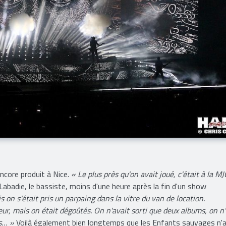
encore produit à Nice.
« Le plus près qu'on avait joué, c'était à la MJ
 Labadie, le bassiste, moins d'une heure après la fin d'un show
 on s'était pris un parpaing dans la vitre du van de location.
eur, mais on était dégoûtés. On n'avait sorti que deux albums, on n'
ts… »
Voilà également bien longtemps que les Enfants sauvages n'