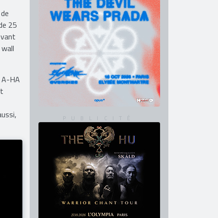
 de
 de 25
evant
 wall
de A-HA
nt
aussi,