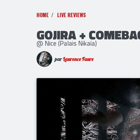
HOME
LIVE REVIEWS
GOJIRA + COMEBA
@ Nice (Palais Nikaïa)
par
Laurence Faure