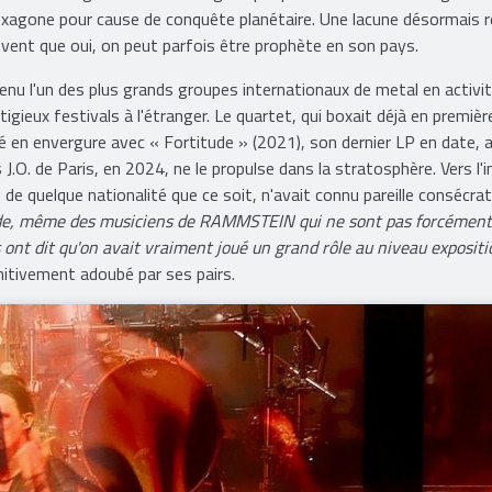
xagone pour cause de conquête planétaire. Une lacune désormais 
vent que oui, on peut parfois être prophète en son pays.
nu l'un des plus grands groupes internationaux de metal en activit
igieux festivals à l'étranger. Le quartet, qui boxait déjà en premièr
 en envergure avec « Fortitude » (2021), son dernier LP en date, 
.O. de Paris, en 2024, ne le propulse dans la stratosphère. Vers l'in
de quelque nationalité que ce soit, n'avait connu pareille consécra
onde, même des musiciens de RAMMSTEIN qui ne sont pas forcément
 ont dit qu'on avait vraiment joué un grand rôle au niveau expositi
initivement adoubé par ses pairs.