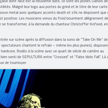
ançaise dont Nice est la neuvième date, ce sont les jeunes Danois de
tilités. Malgré leur logo aux portes du grind et le titre de leur carte
 groove metal avec quelques accents death et s'ils ne disposent que
est positive. Les musiciens venus du froid bourrinent allègrement d
e se transformer, à la demande du chanteur Christoffer Kofoed, en
 entrée sur scène après la diffusion dans la sono de "Take On Me" 
s spectateurs chantent le refrain – même les plus jeunes), dispose
hardcore. Rodés à la scène avec un quart de siècle de carrière au
 bien senti de SEPULTURA entre "Crossed" et "False Idols Fall". Là 
nue de tournoyer.