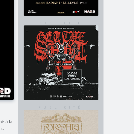
é à la
 »