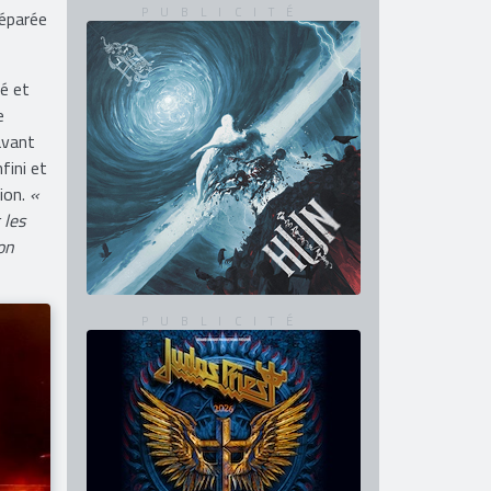
réparée
é et
e
avant
fini et
tion.
«
 les
on