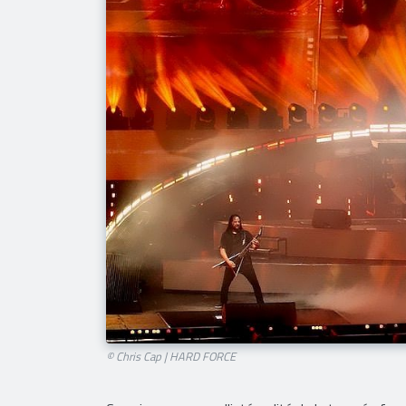
© Chris Cap | HARD FORCE​