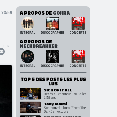
A PROPOS DE
GOJIRA
 23:59
INTEGRAL
DISCOGRAPHIE
CONCERTS
A PROPOS DE
NECKBREAKKER
GER
INTEGRAL
DISCOGRAPHIE
CONCERTS
TOP 5 DES POSTS LES PLUS
LUS
SICK OF IT ALL
Décès du chanteur Lou Koller
à 59 ans
Tony Iommi
Son nouvel album "From The
Dark", en octobre