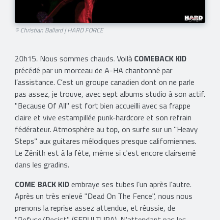
© Christian Ballard | HARD FORCE
20h15. Nous sommes chauds. Voilà
COMEBACK KID
précédé par un morceau de A-HA chantonné par
l’assistance. C’est un groupe canadien dont on ne parle
pas assez, je trouve, avec sept albums studio à son actif.
"Because Of All" est fort bien accueilli avec sa frappe
claire et vive estampillée punk-hardcore et son refrain
fédérateur. Atmosphère au top, on surfe sur un "Heavy
Steps" aux guitares mélodiques presque californiennes.
Le Zénith est à la fête, même si c'est encore clairsemé
dans les gradins.
COME BACK KID
embraye ses tubes l’un après l’autre.
Après un très enlevé "Dead On The Fence", nous nous
prenons la reprise assez attendue, et réussie, de
"Refuse/Resist" (SEPULTURA). N'attendant pas les