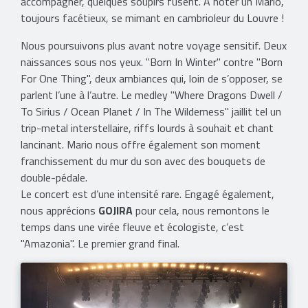
accompagner, quelques soupirs fusent. A noter un Mario,
toujours facétieux, se mimant en cambrioleur du Louvre !
Nous poursuivons plus avant notre voyage sensitif. Deux
naissances sous nos yeux. "Born In Winter" contre "Born
For One Thing", deux ambiances qui, loin de s’opposer, se
parlent l’une à l’autre. Le medley "Where Dragons Dwell /
To Sirius / Ocean Planet / In The Wilderness" jaillit tel un
trip-metal interstellaire, riffs lourds à souhait et chant
lancinant. Mario nous offre également son moment
franchissement du mur du son avec des bouquets de
double-pédale.
Le concert est d’une intensité rare. Engagé également,
nous apprécions
GOJIRA
pour cela, nous remontons le
temps dans une virée fleuve et écologiste, c’est
"Amazonia". Le premier grand final.