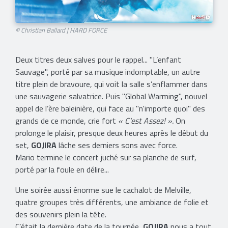
© Christian Ballard | HARD FORCE
Deux titres deux salves pour le rappel... "L’enfant
Sauvage", porté par sa musique indomptable, un autre
titre plein de bravoure, qui voit la salle s’enflammer dans
une sauvagerie salvatrice. Puis "Global Warming", nouvel
appel de l’ère baleinière, qui face au "n'importe quoi" des
grands de ce monde, crie fort
« C'est Assez! »
.
On
prolonge le plaisir, presque deux heures après le début du
set,
GOJIRA
lâche ses derniers sons avec force.
Mario termine le concert juché sur sa planche de surf,
porté par la foule en délire...
Une soirée aussi énorme sue le cachalot de Melville,
quatre groupes très différents, une ambiance de folie et
des souvenirs plein la tête.
C’était la dernière date de la tournée,
GOJIRA
nous a tout