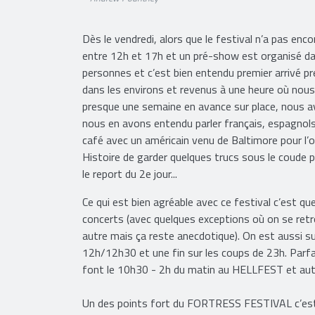
Dès le vendredi, alors que le festival n’a pas enc
entre 12h et 17h et un pré-show est organisé dan
personnes et c’est bien entendu premier arrivé prem
dans les environs et revenus à une heure où nous
presque une semaine en avance sur place, nous av
nous en avons entendu parler français, espagnols.
café avec un américain venu de Baltimore pour l’oc
Histoire de garder quelques trucs sous le coude 
le report du 2e jour...
Ce qui est bien agréable avec ce festival c’est que
concerts (avec quelques exceptions où on se retrou
autre mais ça reste anecdotique). On est aussi su
12h/12h30 et une fin sur les coups de 23h. Parfai
font le 10h30 - 2h du matin au HELLFEST et autan
Un des points fort du FORTRESS FESTIVAL c’est bie