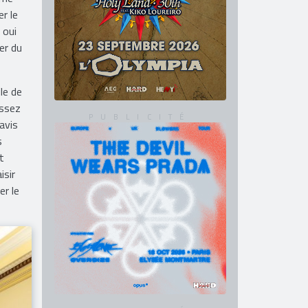
r le
 oui
er du
le de
assez
avis
s
t
isir
er le