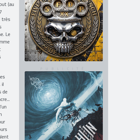
out (au
7
e très
s
ne. Le
comme
t
s
ies
il
s de
re...
d’un
n
our
ours
alent