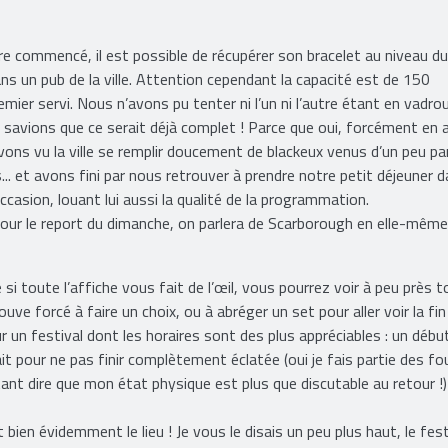
ore commencé, il est possible de récupérer son bracelet au niveau d
s un pub de la ville. Attention cependant la capacité est de 150
ier servi. Nous n’avons pu tenter ni l’un ni l’autre étant en vadroui
 savions que ce serait déjà complet ! Parce que oui, forcément en a
ons vu la ville se remplir doucement de blackeux venus d’un peu pa
.. et avons fini par nous retrouver à prendre notre petit déjeuner 
casion, louant lui aussi la qualité de la programmation.
pour le report du dimanche, on parlera de Scarborough en elle-mêm
 si toute l’affiche vous fait de l’œil, vous pourrez voir à peu près t
ve forcé à faire un choix, ou à abréger un set pour aller voir la fin
r un festival dont les horaires sont des plus appréciables : un débu
t pour ne pas finir complètement éclatée (oui je fais partie des fo
t dire que mon état physique est plus que discutable au retour !)
n évidemment le lieu ! Je vous le disais un peu plus haut, le fest