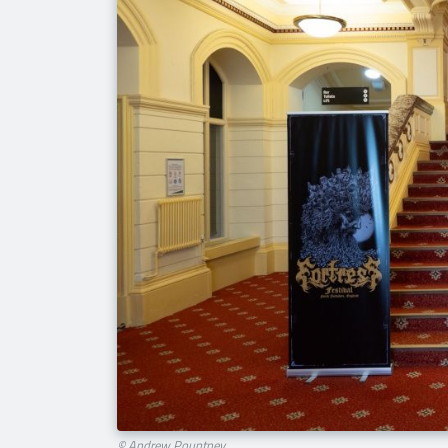
© Andrew Pountney