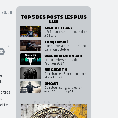
, 23:59
TOP 5 DES POSTS LES PLUS
LUS
SICK OF IT ALL
Décès du chanteur Lou Koller
à 59 ans
Tony Iommi
Son nouvel album "From The
GER
Dark", en octobre
WACKEN OPEN AIR
Les premiers noms de
l'édition 2027
MEGADETH
De retour en France en mars
me
et avril 2027
L.
GHOST
De retour sur grand écran
avec "2 Big To Rig" !
t très
it
cette