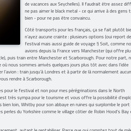
de vacances aux Seychelles). Il faudrait être assez diff
ne pas aimer le black metal - ce qui arrive à des gens 
bien - pour ne pas être convaincu.
Côté transports pour les français, ça se fait plutôt bi
n’ayez aucune crainte : plusieurs options (oui report d
festival mais aussi guide de voyage !) Soit, comme n
avions depuis la France vers Manchester (qui offre pl
le), puis train entre Manchester et Scarborough. Pour notre part, 
re où nous sommes arrivés quelques jours plus tôt avec dans l’idée
er l’avion : train jusqu’à Londres et à partir de là normalement aucu
vous rendre à Scarborough.
s pour le festival et non pour mes pérégrinations dans le North
n est très sympa pour le tourisme et vous offre la possibilité d’expl
pas bien loin, Whitby pour son abbaye en ruines qui surplombe le port
s perles du Yorkshire comme le village côtier de Robin Hood’s Bay 
déplacement, autant le rentabiliser. Parce que oui comptez tout de m