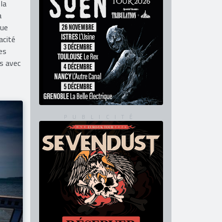
la
a
que
acité
es
ns avec