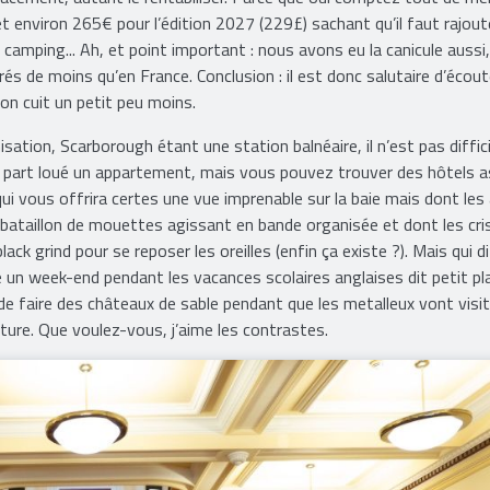
t environ 265€ pour l’édition 2027 (229£) sachant qu’il faut rajoute
camping... Ah, et point important : nous avons eu la canicule aussi,
és de moins qu’en France. Conclusion : il est donc salutaire d’écout
’on cuit un petit peu moins.
ation, Scarborough étant une station balnéaire, il n’est pas diffici
 part loué un appartement, mais vous pouvez trouver des hôtels 
i vous offrira certes une vue imprenable sur la baie mais dont les 
 bataillon de mouettes agissant en bande organisée et dont les cri
k grind pour se reposer les oreilles (enfin ça existe ?). Mais qui di
 un week-end pendant les vacances scolaires anglaises dit petit pla
 de faire des châteaux de sable pendant que les metalleux vont visit
nture. Que voulez-vous, j’aime les contrastes.