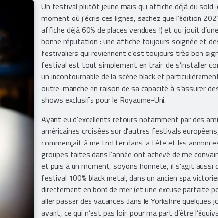
Un festival plutôt jeune mais qui affiche déjà du sold-
moment où j'écris ces lignes, sachez que l’édition 202
affiche déjà 60% de places vendues !) et qui jouit d’un
bonne réputation : une affiche toujours soignée et de
festivaliers qui reviennent c’est toujours très bon sig
festival est tout simplement en train de s’installer 
un incontournable de la scène black et particulièremen
outre-manche en raison de sa capacité à s’assurer de
shows exclusifs pour le Royaume-Uni.
Ayant eu d'excellents retours notamment par des am
américaines croisées sur d’autres festivals européens, 
commençait à me trotter dans la tête et les annonce
groupes faites dans l’année ont achevé de me convainc
et puis à un moment, soyons honnête, il s’agit aussi 
festival 100% black metal, dans un ancien spa victorie
directement en bord de mer (et une excuse parfaite p
aller passer des vacances dans le Yorkshire quelques j
avant, ce qui n’est pas loin pour ma part d’être l’équiv