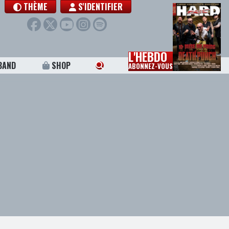
THÈME
S'IDENTIFIER
L'HEBDO
BAND
SHOP
ABONNEZ-VOUS