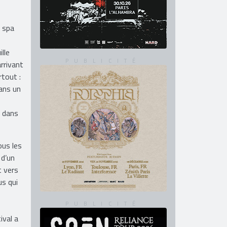
u spa
lle
rrivant
rtout :
dans un
e dans
ous les
 d’un
t vers
us qui
ival a