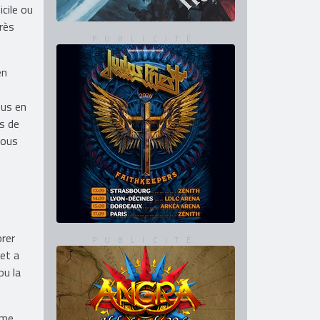
icile ou
très
en
e
ous en
us de
nous
n
orer
 et a
ou la
ême