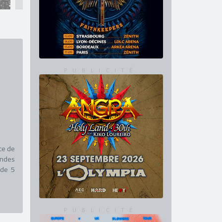
ce de
andes
 de 5