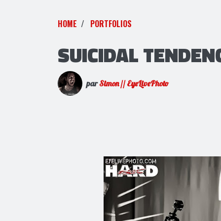
HOME
PORTFOLIOS
SUICIDAL TENDENC
par
Simon // EyeLivePhoto