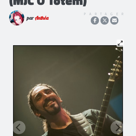
(MJC Ô Totem)
PARTAGER
par
Anthéa