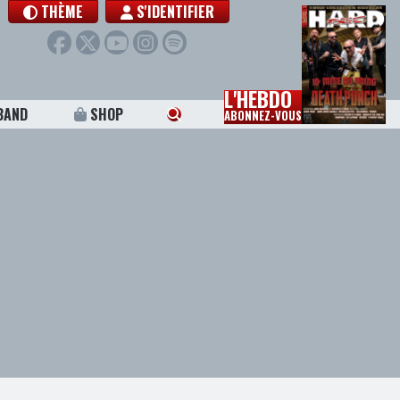
THÈME
S'IDENTIFIER
L'HEBDO
BAND
SHOP
ABONNEZ-VOUS