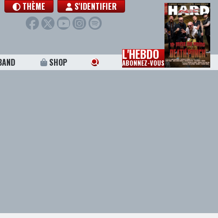
THÈME
S'IDENTIFIER
L'HEBDO
BAND
SHOP
ABONNEZ-VOUS