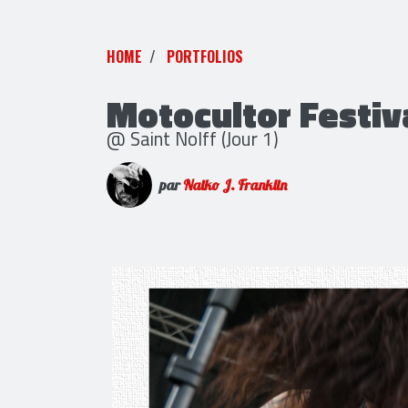
HOME
PORTFOLIOS
Motocultor Festiv
@ Saint Nolff (Jour 1)
par
Naiko J. Franklin