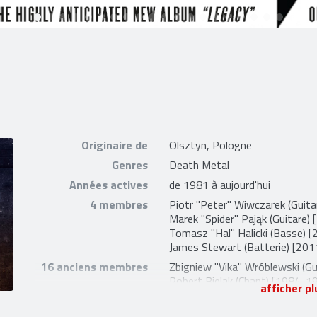
Originaire de
Olsztyn, Pologne
Genres
Death Metal
Années actives
de 1981 à aujourd'hui
4 membres
Piotr "Peter" Wiwczarek
(Guita
Marek "Spider" Pająk
(Guitare) 
Tomasz "Hal" Halicki
(Basse) [2
James Stewart
(Batterie) [201
16 anciens membres
Zbigniew "Vika" Wróblewski
(Gu
Robert Bielak
(Chant) [1984-1
afficher pl
Piotr Tomaszewski
(Chant) [1
Robert "Astaroth" Struczewsk