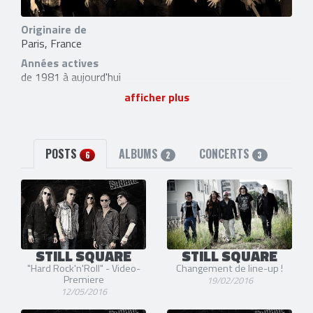
Originaire de
Paris, France
Années actives
de 1981 à aujourd'hui
5 membres
afficher plus
Guy Hoc
(Chant)
Thierry Fronty
(Guitare)
Pascal Gilleront
(Basse)
Fabrice Trovato
(Batterie)
POSTS
ALBUMS
CONCERTS
6
2
3
Jérôme Piat
(Guitare) [2016-aujourd'hui]
1 ancien membre
Jean-Pierre Napoletano
(Guitare) [1981-2016]
2 liens externes
site officiel
et
facebook
STILL SQUARE
STILL SQUARE
"Hard Rock'n'Roll" - Video-
Changement de line-up !
Premiere
19/02/2016
12/05/2016