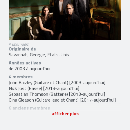
© Ebru Yildiz
Originaire de
Savannah, Georgie, Etats-Unis
Années actives
de 2003 à aujourd'hui
4 membres
John Baizley
(Guitare et Chant) [2003-aujourd'hui]
Nick Jost
(Basse) [2013-aujourd'hui]
Sebastian Thomson
(Batterie) [2013-aujourd'hui]
Gina Gleason
(Guitare lead et Chant) [2017-aujourd'hui]
6 anciens membres
afficher plus
Tim Loose
(Guitare) [2003-2005]
Brian Blickle
(Guitare) [2006-2008]
Summer Welch
(Basse et Chant) [2003-2012]