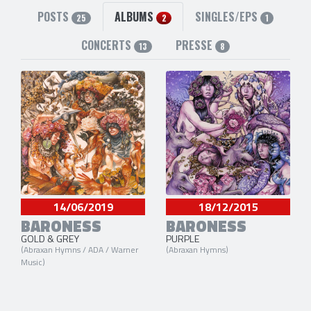
Allen Blickle
(Batterie) [2003-2013]
Matt Maggioni
(Basse) [2012-2013]
POSTS
ALBUMS
SINGLES/EPS
25
2
1
Peter Adams
(Guitare) [2008-2017]
CONCERTS
PRESSE
13
8
4 liens externes
site officiel
,
facebook
,
twitter
et
instagram
14/06/2019
18/12/2015
BARONESS
BARONESS
GOLD & GREY
PURPLE
(Abraxan Hymns / ADA / Warner
(Abraxan Hymns)
Music)