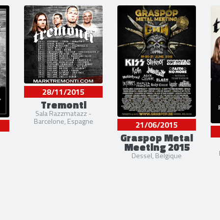
28/11/2015
Tremonti
Sala Razzmatazz -
Barcelone, Espagne
21/06/2015
Graspop Metal
Meeting 2015
Dessel, Belgique