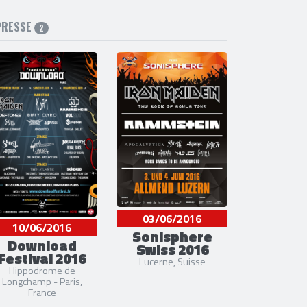
PRESSE
2
03/06/2016
10/06/2016
Sonisphere
Download
Swiss 2016
Festival 2016
Lucerne, Suisse
Hippodrome de
Longchamp - Paris,
France