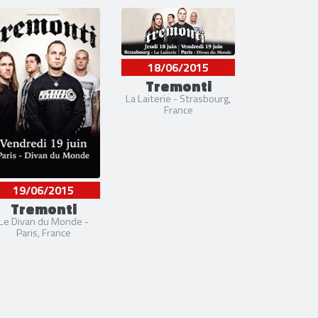
18/06/2015
Tremonti
La Laiterie - Strasbourg,
France
19/06/2015
Tremonti
Le Divan du Monde -
Paris, France