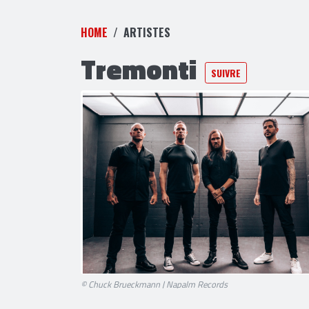
HOME
ARTISTES
Tremonti
SUIVRE
© Chuck Brueckmann | Napalm Records