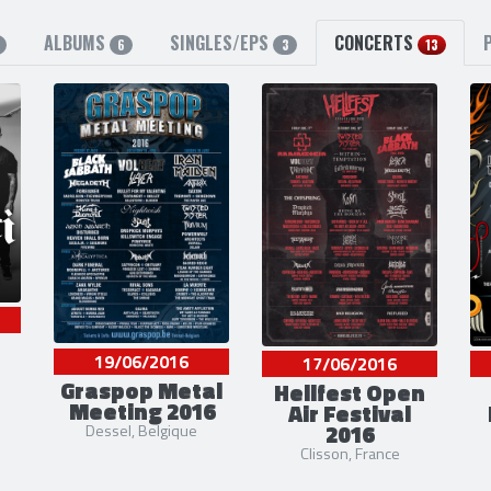
ALBUMS
SINGLES/EPS
CONCERTS
6
3
13
19/06/2016
17/06/2016
Graspop Metal
e
Hellfest Open
Meeting 2016
Air Festival
2016
Dessel, Belgique
Clisson, France