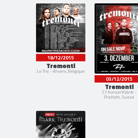
18/12/2015
Tremonti
Le Trix - Anvers, Belgique
03/12/2015
Tremonti
Z7 Konzertfabrik -
Pratteln, Suisse