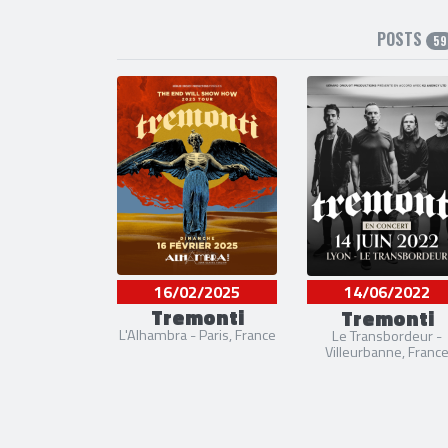
POSTS
59
16/02/2025
14/06/2022
Tremonti
Tremonti
L'Alhambra - Paris, France
Le Transbordeur -
Villeurbanne, Franc