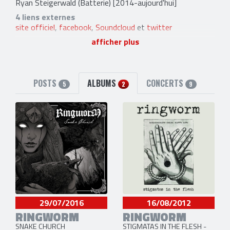
Ryan Steigerwald
(Batterie) [2014-aujourd'hui]
4 liens externes
site officiel
,
facebook
,
Soundcloud
et
twitter
afficher plus
POSTS
ALBUMS
CONCERTS
5
2
9
29/07/2016
16/08/2012
RINGWORM
RINGWORM
SNAKE CHURCH
STIGMATAS IN THE FLESH -