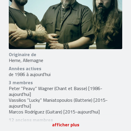
Originaire de
Herne, Allemagne
Années actives
de 1986 à aujourd'hui
3 membres
Peter "Peavy" Wagner
(Chant et Basse) [1986-
aujourd'hui]
Vassilios "Lucky" Maniatopoulos
(Batterie) [2015-
aujourd'hui]
Marcos Rodríguez
(Guitare) [2015-aujourd'hui]
12 anciens membres
afficher plus
Jörg Michael
(Batterie) [1986-1987]