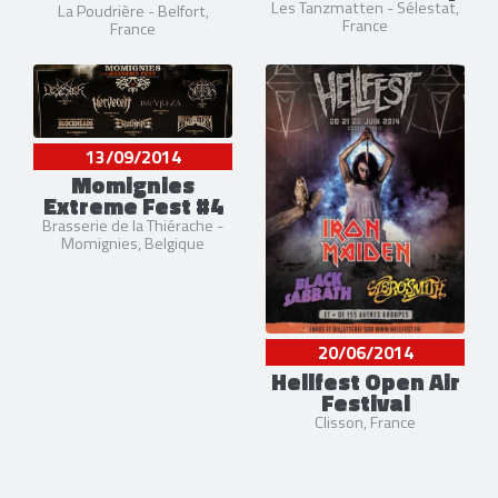
Les Tanzmatten - Sélestat,
La Poudrière - Belfort,
France
France
13/09/2014
Momignies
Extreme Fest #4
Brasserie de la Thiérache -
Momignies, Belgique
20/06/2014
Hellfest Open Air
Festival
Clisson, France