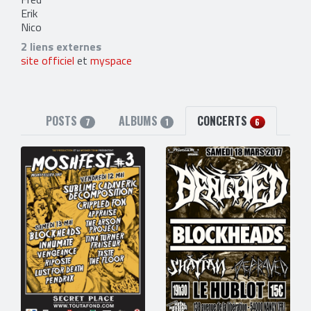
Erik
Nico
2 liens externes
site officiel
et
myspace
POSTS
ALBUMS
CONCERTS
7
1
6