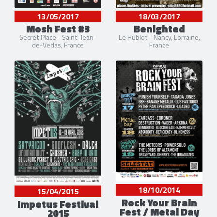
13/05/2017
18/03/2017
Mosh Fest #3
Benighted
Secret Place - Saint-Jean-
Le Hublot - Nancy, Lorraine,
de-Vedas, France
France
18/10/2014
15/04/2015
Rock Your Brain
Impetus Festival
Fest / Metal Day
2015