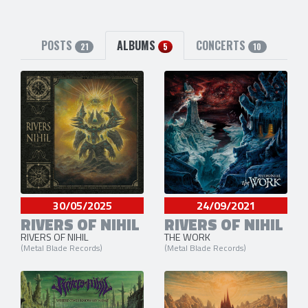
2 anciens membres
Ron Nelson
(Batterie) [2009-2014]
Jon Kunz
(Guitare) [2009-2014]
POSTS
ALBUMS
CONCERTS
21
5
10
5 liens externes
facebook
,
site officiel
,
twitter
,
instagram
et
Reverbnation
30/05/2025
24/09/2021
RIVERS OF NIHIL
RIVERS OF NIHIL
RIVERS OF NIHIL
THE WORK
(Metal Blade Records)
(Metal Blade Records)