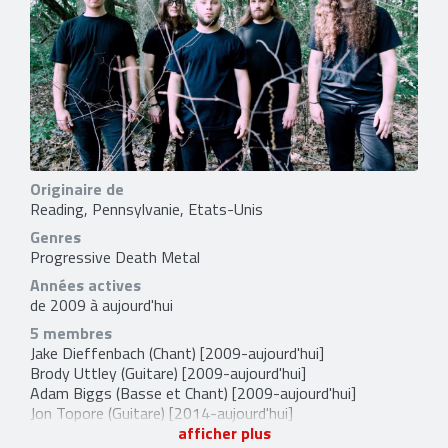
Originaire de
Reading, Pennsylvanie, Etats-Unis
Genres
Progressive Death Metal
Années actives
de 2009 à aujourd'hui
5 membres
Jake Dieffenbach
(Chant) [2009-aujourd'hui]
Brody Uttley
(Guitare) [2009-aujourd'hui]
Adam Biggs
(Basse et Chant) [2009-aujourd'hui]
Jon Topore
(Guitare) [2014-aujourd'hui]
Alan Balamut
(Batterie) [2014-aujourd'hui]
afficher plus