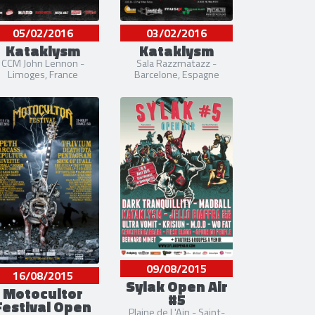
05/02/2016
03/02/2016
Kataklysm
Kataklysm
CCM John Lennon -
Sala Razzmatazz -
Limoges, France
Barcelone, Espagne
09/08/2015
16/08/2015
Sylak Open Air
Motocultor
#5
Festival Open
Plaine de L'Ain - Saint-