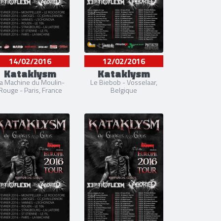
14/02/2016
12/02/2016
Kataklysm
Kataklysm
a Machine du Moulin-
Le Biebob - Vosselaar,
Rouge - Paris, France
Belgique