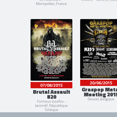
Montpellier, France
20/06/2015
07/08/2015
Graspop Met
Brutal Assault
Meeting 201
#20
Dessel, Belgique
Fortress Josefov -
Jaroměř, République
Tchèque