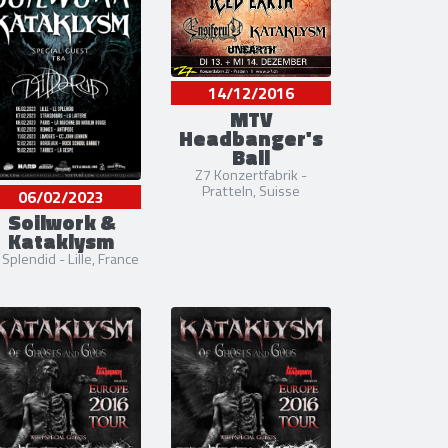
14/12/2016
MTV
Headbanger's
Ball
Z7 Konzertfabrik -
Pratteln, Suisse
06/02/2023
Soilwork &
Kataklysm
 Splendid - Lille, France