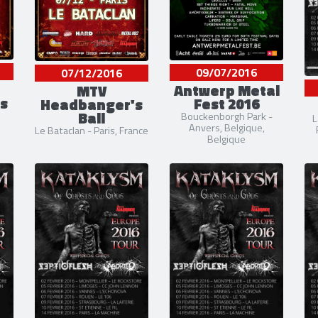
09/07/2016
07/12/2016
Antwerp Metal
MTV
s
Fest 2016
Headbanger's
Ball
Bouckenborgh Park -
L
Anvers, Belgique,
Le Bataclan - Paris, France
Belgique