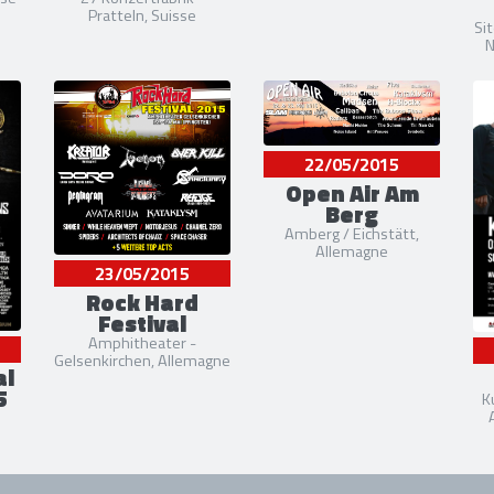
Pratteln, Suisse
Sit
N
22/05/2015
Open Air Am
Berg
Amberg / Eichstätt,
Allemagne
23/05/2015
Rock Hard
Festival
Amphitheater -
Gelsenkirchen, Allemagne
al
5
K