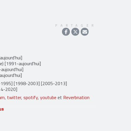
PARTAGER
aujourd'hui]
e) [1991-aujourd'hui]
aujourd'hui]
aujourd'hui]
3-1995] [1998-2003] [2005-2013]
014-2020]
ram
,
twitter
,
spotify
,
youtube
et
Reverbnation
us