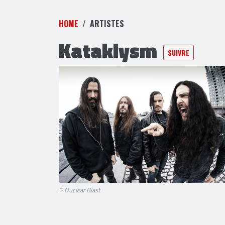
HOME
ARTISTES
Kataklysm
SUIVRE
© Nuclear Blast