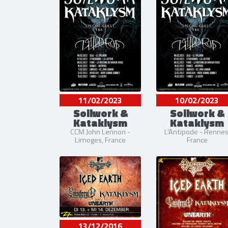
11/02/2023
10/02/2023
Soilwork &
Soilwork &
Kataklysm
Kataklysm
CCM John Lennon -
L'Antipode - Rennes
Limoges, France
France
13/12/2016