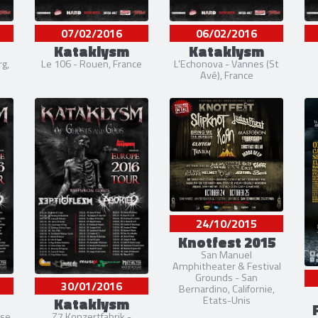
07/02/2016
06/02/2016
Kataklysm
Kataklysm
rg,
Le 106 - Rouen, France
L'Echonova - Vannes (St
Avé), France
24/10/2015
Knotfest 2015
San Manuel
Amphitheater & Festival
Grounds - San
30/01/2016
Bernardino, Californie,
Etats-Unis
Kataklysm
sse
Z7 Konzertfabrik -