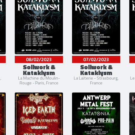
08/02/2023
07/02/2023
Soilwork &
Soilwork &
Kataklysm
Kataklysm
,
La Machine du Moulin-
La Laiterie - Strasbourg,
Le
Rouge - Paris, France
France