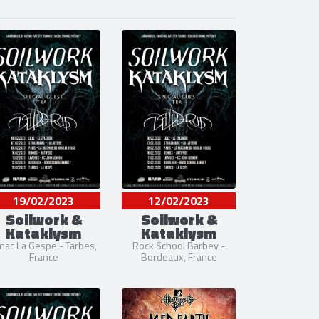
19/02/2023
12/02/2023
Soilwork &
Soilwork &
Kataklysm
Kataklysm
ac La Gespe - Tarbes,
Rock School Barbey -
France
Bordeaux, France