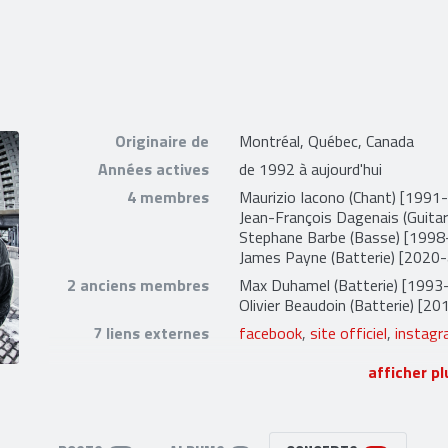
Originaire de
Montréal, Québec, Canada
Années actives
de 1992 à aujourd'hui
4 membres
Maurizio Iacono
(Chant) [1991-
Jean-François Dagenais
(Guitar
Stephane Barbe
(Basse) [1998-
James Payne
(Batterie) [2020-
2 anciens membres
Max Duhamel
(Batterie) [199
Olivier Beaudoin
(Batterie) [2
7 liens externes
facebook
,
site officiel
,
instag
afficher pl