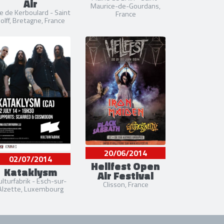
Air
Maurice-de-Gourdans,
e de Kerboulard - Saint
France
olff, Bretagne, France
20/06/2014
02/07/2014
Hellfest Open
Kataklysm
Air Festival
ulturfabrik - Esch-sur-
Clisson, France
Alzette, Luxembourg