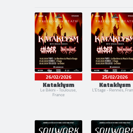
26/02/2026
25/02/2026
Kataklysm
Kataklysm
Le Bikini - Toulouse,
L'Etage - Rennes, Fra
France