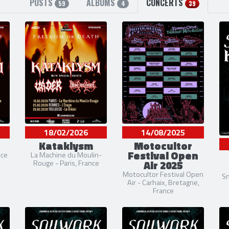
POSTS
ALBUMS
CONCERTS
59
4
39
18/02/2026
14/08/2025
Kataklysm
Motocultor
Festival Open
nce
La Machine du Moulin-
Air 2025
Rouge - Paris, France
Motocultor Festival Open
Sm
Air - Carhaix, Bretagne,
France