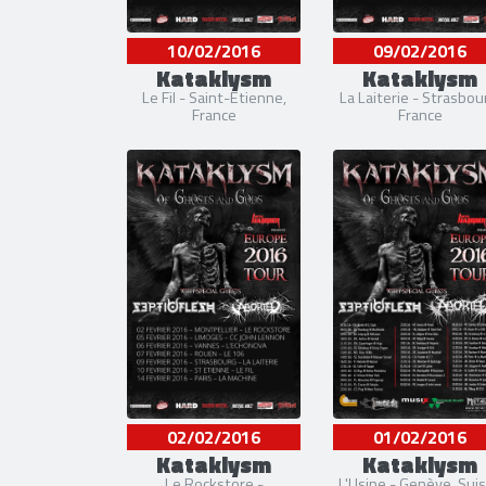
10/02/2016
09/02/2016
Kataklysm
Kataklysm
Le Fil - Saint-Etienne,
La Laiterie - Strasbou
France
France
02/02/2016
01/02/2016
Kataklysm
Kataklysm
Le Rockstore -
L'Usine - Genève, Sui