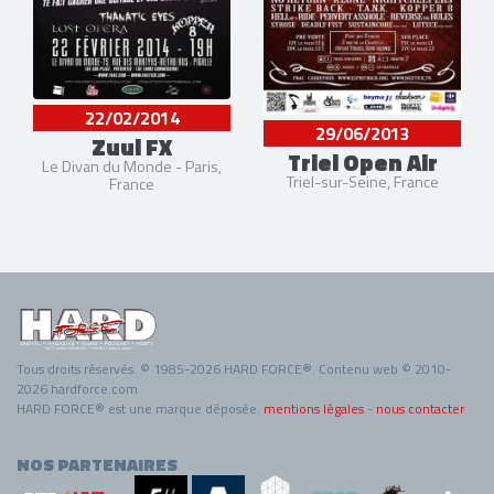
22/02/2014
29/06/2013
Zuul FX
Triel Open Air
Le Divan du Monde - Paris,
Triel-sur-Seine, France
France
Tous droits réservés. © 1985-2026 HARD FORCE®. Contenu web © 2010-
2026 hardforce.com
HARD FORCE® est une marque déposée.
mentions légales
-
nous contacter
NOS PARTENAIRES