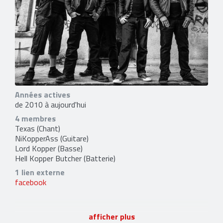
Années actives
de 2010 à aujourd'hui
4 membres
Texas
(Chant)
NiKopperAss
(Guitare)
Lord Kopper
(Basse)
Hell Kopper Butcher
(Batterie)
1 lien externe
facebook
afficher plus