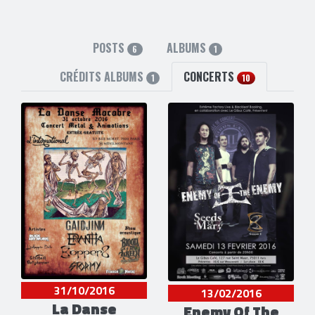
POSTS
ALBUMS
6
1
CRÉDITS ALBUMS
CONCERTS
1
10
31/10/2016
13/02/2016
La Danse
Enemy Of The