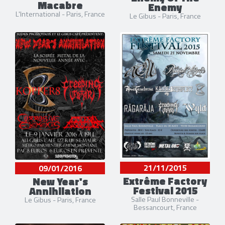
Macabre
Enemy
L'International - Paris, France
Le Gibus - Paris, France
21/11/2015
09/01/2016
Extrême Factory
New Year's
Festival 2015
Annihilation
Salle Paul Bonneville -
Le Gibus - Paris, France
Bessancourt, France