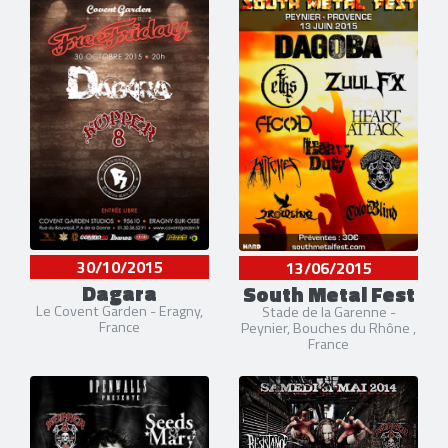
30/10/2015
13/06/2015
Dagara
South Metal Fest
Le Covent Garden - Eragny,
Stade de la Garenne -
France
Peynier, Bouches du Rhône ,
France