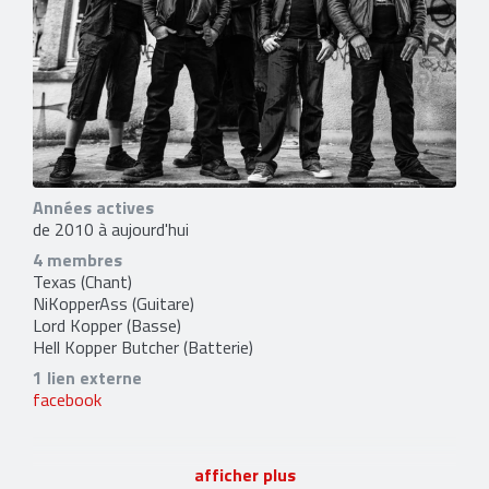
Années actives
de 2010 à aujourd'hui
4 membres
Texas
(Chant)
NiKopperAss
(Guitare)
Lord Kopper
(Basse)
Hell Kopper Butcher
(Batterie)
1 lien externe
facebook
afficher plus