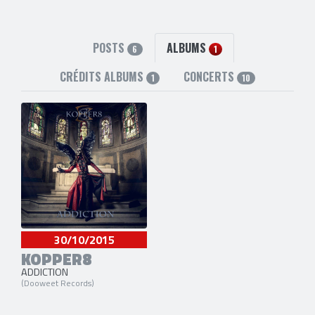
POSTS
ALBUMS
6
1
CRÉDITS ALBUMS
CONCERTS
1
10
30/10/2015
KOPPER8
ADDICTION
(Dooweet Records)