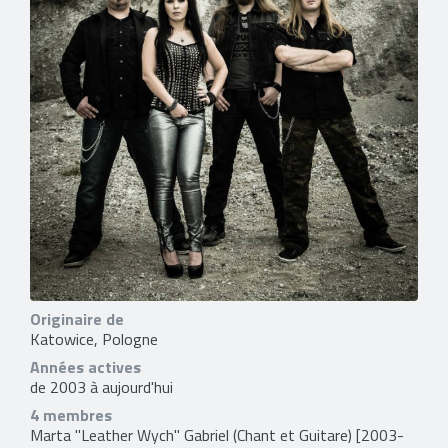
Originaire de
Katowice, Pologne
Années actives
de 2003 à aujourd'hui
4 membres
Marta "Leather Wych" Gabriel
(Chant et Guitare) [2003-