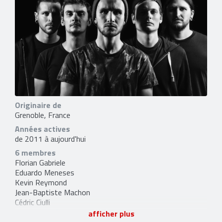
Originaire de
Grenoble, France
Années actives
de 2011 à aujourd'hui
6 membres
Florian Gabriele
Eduardo Meneses
Kevin Reymond
Jean-Baptiste Machon
Cédric Ciulli
Christopher Poizat
afficher plus