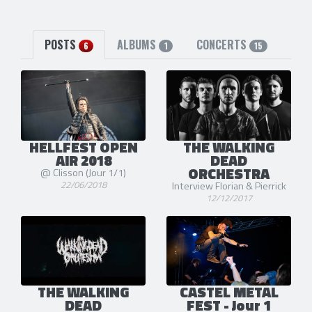
2 liens externes
site officiel
et
facebook
POSTS
ALBUMS
CONCERTS
6
1
15
HELLFEST OPEN
THE WALKING
AIR 2018
DEAD
ORCHESTRA
@ Clisson (Jour 1/1)
22/06/2018
Interview Florian & Pierrick
12/12/2017
THE WALKING
CASTEL METAL
DEAD
FEST - Jour 1