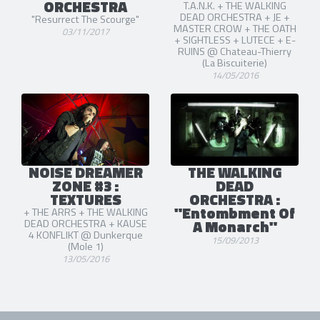
ORCHESTRA
T.A.N.K. + THE WALKING
DEAD ORCHESTRA + JE +
"Resurrect The Scourge"
MASTER CROW + THE OATH
03/11/2017
+ SIGHTLESS + LUTECE + E-
RUINS @ Chateau-Thierry
(La Biscuiterie)
14/05/2016
NOISE DREAMER
THE WALKING
ZONE #3 :
DEAD
TEXTURES
ORCHESTRA :
"Entombment Of
+ THE ARRS + THE WALKING
A Monarch"
DEAD ORCHESTRA + KAUSE
4 KONFLIKT @ Dunkerque
15/09/2013
(Mole 1)
13/05/2016