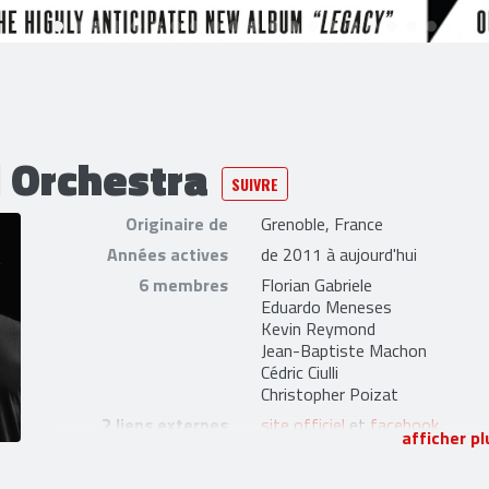
 Orchestra
SUIVRE
Originaire de
Grenoble, France
Années actives
de 2011 à aujourd'hui
6 membres
Florian Gabriele
Eduardo Meneses
Kevin Reymond
Jean-Baptiste Machon
Cédric Ciulli
Christopher Poizat
2 liens externes
site officiel
et
facebook
afficher pl