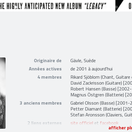
Originaire de
Gävle, Suède
Années actives
de 2001 à aujourd'hui
4 membres
Rikard Sjöblom
(Chant, Guitare 
David Zackrisson
(Guitare) [200
Robert Hansen
(Basse) [2002-a
Magnus Östgren
(Batterie) [20
3 anciens membres
Gabriel Olsson
(Basse) [2001-
Petter Diamant
(Batterie) [2
Stefan Aronsson
(Claviers, Gu
2 liens externes
site officiel
et
facebook
afficher pl