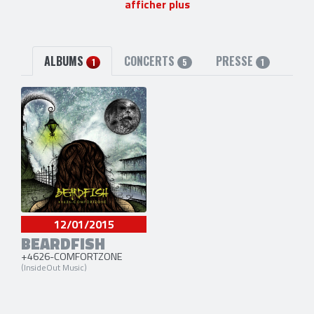
afficher plus
Petter Diamant
(Batterie) [2001-2001]
Stefan Aronsson
(Claviers, Guitare et Flûte) [2002-2003]
2 liens externes
site officiel
et
facebook
ALBUMS
CONCERTS
PRESSE
1
5
1
12/01/2015
BEARDFISH
+4626-COMFORTZONE
(InsideOut Music)