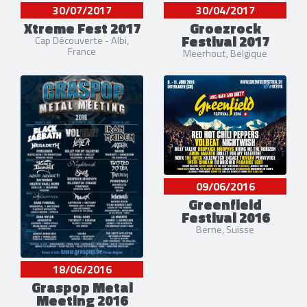
30/07/2017
30/04/2017
Xtreme Fest 2017
Groezrock
Festival 2017
Cap Découverte - Albi,
France
Meerhout, Belgique
09/06/2016
Greenfield
Festival 2016
Berne, Suisse
18/06/2016
Graspop Metal
Meeting 2016