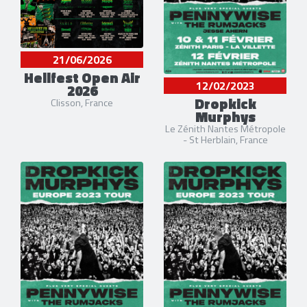
21/06/2026
Hellfest Open Air
12/02/2023
2026
Dropkick
Clisson, France
Murphys
Le Zénith Nantes Métropole
- St Herblain, France