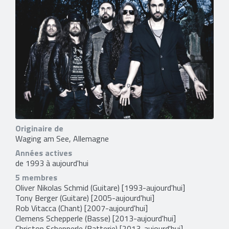
Originaire de
Waging am See, Allemagne
Années actives
de 1993 à aujourd'hui
5 membres
Oliver Nikolas Schmid
(Guitare) [1993-aujourd'hui]
Tony Berger
(Guitare) [2005-aujourd'hui]
Rob Vitacca
(Chant) [2007-aujourd'hui]
Clemens Schepperle
(Basse) [2013-aujourd'hui]
Christop Schepperle
(Batterie) [2013-aujourd'hui]