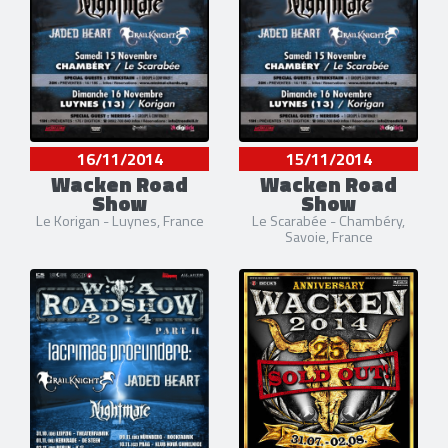
16/11/2014
15/11/2014
Wacken Road
Wacken Road
Show
Show
Le Korigan - Luynes, France
Le Scarabée - Chambéry,
Savoie, France