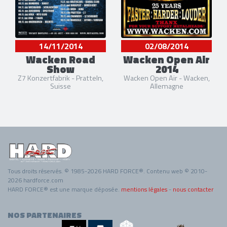
14/11/2014
02/08/2014
Wacken Road
Wacken Open Air
Show
2014
Z7 Konzertfabrik - Pratteln,
Wacken Open Air - Wacken,
Suisse
Allemagne
Tous droits réservés. © 1985-2026 HARD FORCE®. Contenu web © 2010-
2026 hardforce.com
HARD FORCE® est une marque déposée.
mentions légales
-
nous contacter
NOS PARTENAIRES