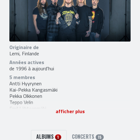
Originaire de
Lemi, Finlande
Années actives
de 1996 à aujourd'hui
5 membres
Antti Hyyrynen
Kai-Pekka Kangasmäki
Pekka Olkkonen
Teppo Velin
Emil Lähteenmäki
afficher plus
2 liens externes
site officiel
et
facebook
ALBUMS
CONCERTS
1
15