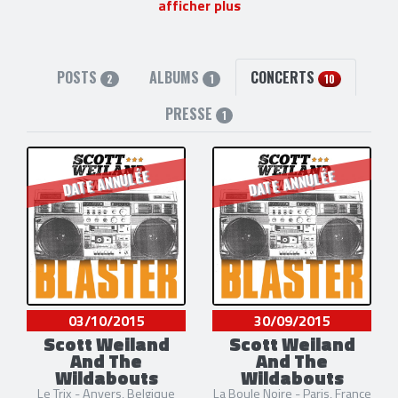
afficher plus
POSTS
ALBUMS
CONCERTS
2
1
10
PRESSE
1
DATE ANNULÉE
DATE ANNULÉE
03/10/2015
30/09/2015
Scott Weiland
Scott Weiland
And The
And The
Wildabouts
Wildabouts
Le Trix - Anvers, Belgique
La Boule Noire - Paris, France