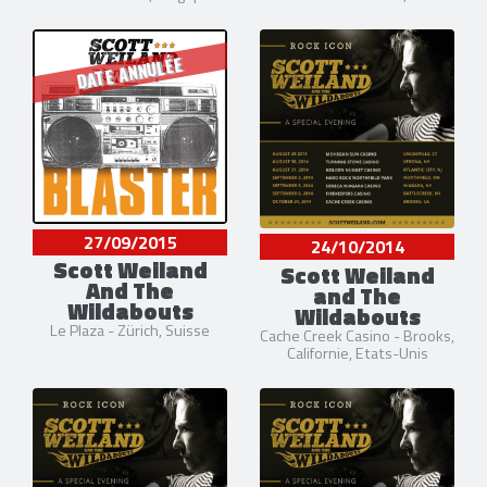
DATE ANNULÉE
27/09/2015
24/10/2014
Scott Weiland
Scott Weiland
And The
and The
Wildabouts
Wildabouts
Le Plaza - Zürich, Suisse
Cache Creek Casino - Brooks,
Californie, Etats-Unis