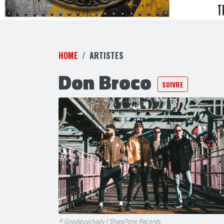
HOME
ARTISTES
Don Broco
SUIVRE
© Goodguychady | SharpTone Records