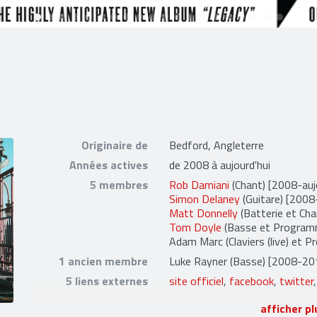
Originaire de
Bedford, Angleterre
Années actives
de 2008 à aujourd'hui
5 membres
Rob Damiani
(Chant) [2008-aujo
Simon Delaney
(Guitare) [2008-
Matt Donnelly
(Batterie et Cha
Tom Doyle
(Basse et Programm
Adam Marc
(Claviers (live) et 
1 ancien membre
Luke Rayner
(Basse) [2008-20
5 liens externes
site officiel
,
facebook
,
twitter
afficher pl