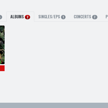
ALBUMS
SINGLES/EPS
CONCERTS
P
5
2
1
7