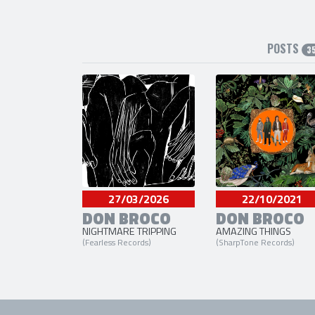
POSTS
3
27/03/2026
22/10/2021
DON BROCO
DON BROCO
NIGHTMARE TRIPPING
AMAZING THINGS
(Fearless Records)
(SharpTone Records)