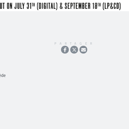
PARTAGER
ède