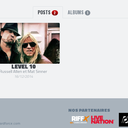
POSTS
ALBUMS
2
1
LEVEL 10
Russell Allen et Mat Sinner
16/12/2014
NOS PARTENAIRES
ardforce.com