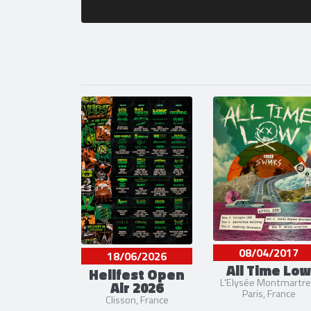
08/04/2017
18/06/2026
All Time Low
Hellfest Open
L'Elysée Montmartre
Air 2026
Paris, France
Clisson, France