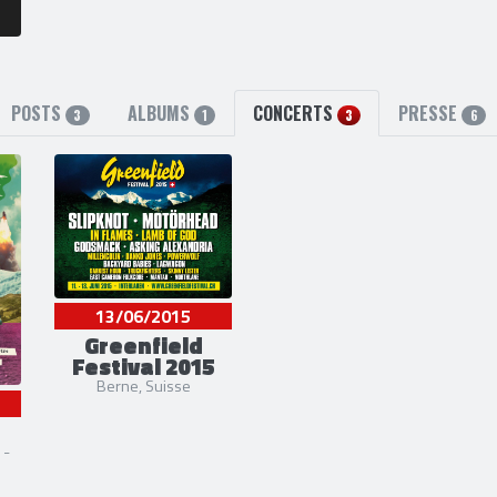
POSTS
ALBUMS
CONCERTS
PRESSE
3
1
3
6
13/06/2015
Greenfield
Festival 2015
Berne, Suisse
 -