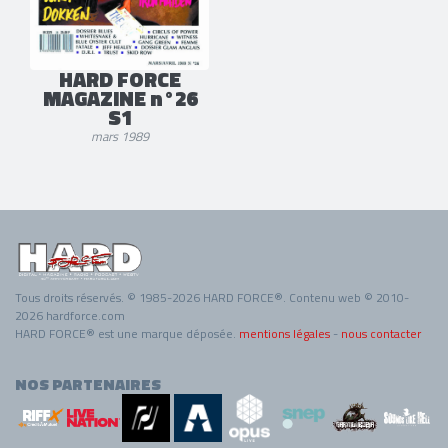
HARD FORCE
MAGAZINE n°26
S1
mars 1989
Tous droits réservés. © 1985-2026 HARD FORCE®. Contenu web © 2010-
2026 hardforce.com
HARD FORCE® est une marque déposée.
mentions légales
-
nous contacter
NOS PARTENAIRES