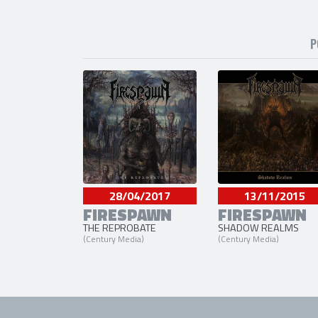
P
28/04/2017
13/11/2015
FIRESPAWN
FIRESPAWN
THE REPROBATE
SHADOW REALMS
(Century Media)
(Century Media)