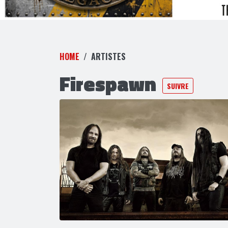
HOME
ARTISTES
Firespawn
SUIVRE