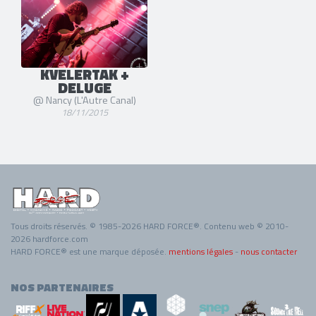
KVELERTAK +
DELUGE
@ Nancy (L'Autre Canal)
18/11/2015
Tous droits réservés. © 1985-2026 HARD FORCE®. Contenu web © 2010-
2026 hardforce.com
HARD FORCE® est une marque déposée.
mentions légales
-
nous contacter
NOS PARTENAIRES