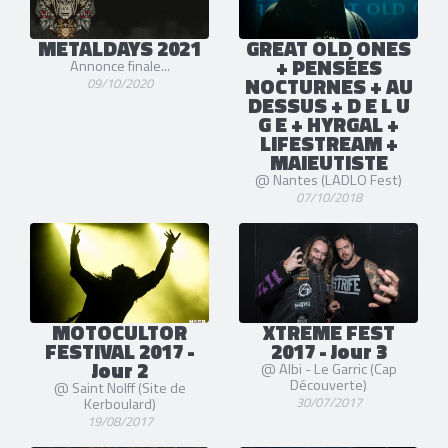
METALDAYS 2021
GREAT OLD ONES
+ PENSÉES
Annonce finale...
NOCTURNES + AU
09/10/2020
DESSUS + D E L U
G E + HYRGAL +
LIFESTREAM +
MAIEUTISTE
@ Nantes (LADLO Fest)
07/10/2018
MOTOCULTOR
XTREME FEST
FESTIVAL 2017 -
2017 - Jour 3
Jour 2
@ Albi - Le Garric (Cap
Découverte)
@ Saint Nolff (Site de
30/07/2017
Kerboulard)
19/08/2017