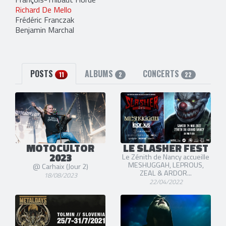
Richard De Mello
Frédéric Franczak
Benjamin Marchal
POSTS
ALBUMS
CONCERTS
11
2
22
MOTOCULTOR
LE SLASHER FEST
2023
Le Zénith de Nancy accueille
MESHUGGAH, LEPROUS,
@ Carhaix (Jour 2)
ZEAL & ARDOR...
18/08/2023
22/04/2022