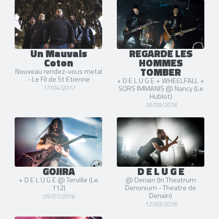
Un Mauvais
REGARDE LES
Coton
HOMMES
TOMBER
Nouveau rendez-vous metal
- Le Fil de St Etienne
+ D E L U G E + WHEELFALL +
17/04/2017
SORS IMMANIS @ Nancy (Le
Hublot)
16/09/2016
GOJIRA
D E L U G E
+ D E L U G E @ Terville (Le
@ Denain (In Theatrum
112)
Denonium - Theatre de
Denain)
05/07/2016
12/03/2016