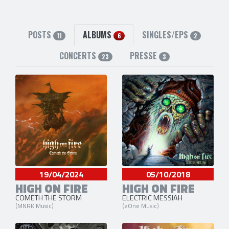
POSTS
ALBUMS
SINGLES/EPS
11
6
2
CONCERTS
PRESSE
23
3
19/04/2024
05/10/2018
HIGH ON FIRE
HIGH ON FIRE
COMETH THE STORM
ELECTRIC MESSIAH
(MNRK Music)
(eOne Music)