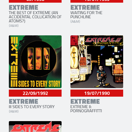
EXTREME
EXTREME
THE BEST OF EXTREME (AN
WAITING FOR THE
ACCIDENTAL COLLICATION OF
PUNCHLINE
ATOMS?)
(A&M)
(A&M)
22/09/1992
19/07/1990
EXTREME
EXTREME
III SIDES TO EVERY STORY
EXTREME II:
PORNOGRAFFITTI
(A&M)