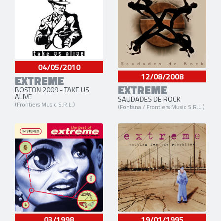
04/05/2010
12/08/2008
EXTREME
EXTREME
BOSTON 2009 - TAKE US
ALIVE
SAUDADES DE ROCK
(Frontiers Music S.R.L.)
(Fontana / Frontiers Music S.R.L.)
03/1998
19/01/1995