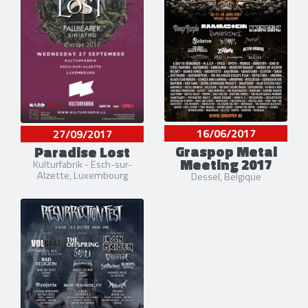
16/06/2017
27/09/2017
Graspop Metal
Paradise Lost
Meeting 2017
Kulturfabrik - Esch-sur-
Alzette, Luxembourg
Dessel, Belgique