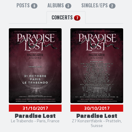
POSTS
ALBUMS
SINGLES/EPS
8
3
2
CONCERTS
7
31/10/2017
30/10/2017
Paradise Lost
Paradise Lost
Le Trabendo - Paris, France
Z7 Konzertfabrik - Pratteln,
Suisse