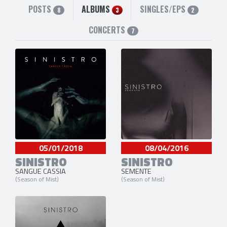
POSTS
ALBUMS
SINGLES/EPS
8
3
2
CONCERTS
7
05/01/2018
08/04/2016
SINISTRO
SINISTRO
SANGUE CASSIA
SEMENTE
(Season of Mist)
(Season of Mist)