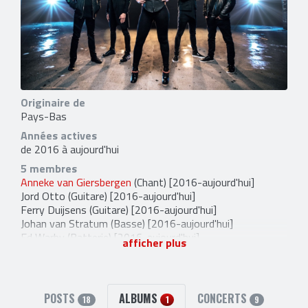
Originaire de
Pays-Bas
Années actives
de 2016 à aujourd'hui
5 membres
Anneke van Giersbergen
(Chant) [2016-aujourd'hui]
Jord Otto
(Guitare) [2016-aujourd'hui]
Ferry Duijsens
(Guitare) [2016-aujourd'hui]
Johan van Stratum
(Basse) [2016-aujourd'hui]
Ed Warby
(Batterie) [2016-aujourd'hui]
afficher plus
1 ancien membre
Marcela Bovio
(Chant) [2016-2017]
5 liens externes
POSTS
ALBUMS
CONCERTS
18
1
9
site officiel
,
facebook
,
instagram
,
twitter
et
youtube