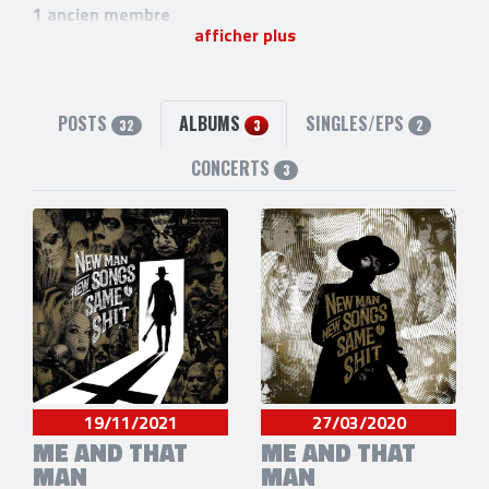
1 ancien membre
afficher plus
John Porter
(Guitare) [2016-2017]
POSTS
ALBUMS
SINGLES/EPS
32
3
2
CONCERTS
3
19/11/2021
27/03/2020
ME AND THAT
ME AND THAT
MAN
MAN