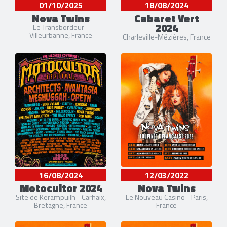
01/10/2025
18/08/2024
Nova Twins
Cabaret Vert
2024
Le Transbordeur -
Villeurbanne, France
Charleville-Mézières, France
16/08/2024
12/03/2022
Motocultor 2024
Nova Twins
Site de Kerampuilh - Carhaix,
Le Nouveau Casino - Paris,
Bretagne, France
France