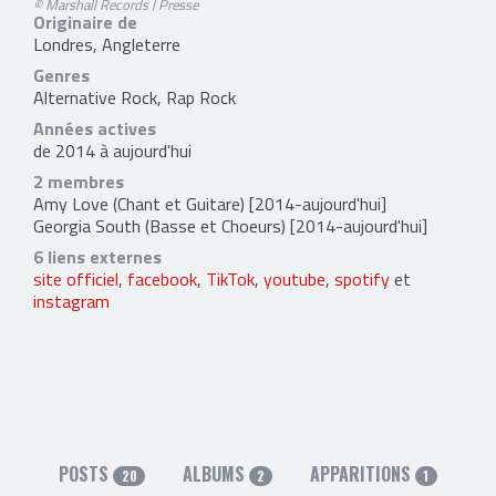
© Marshall Records | Presse
Originaire de
Londres, Angleterre
Genres
Alternative Rock, Rap Rock
Années actives
de 2014 à aujourd'hui
2 membres
Amy Love
(Chant et Guitare) [2014-aujourd'hui]
Georgia South
(Basse et Choeurs) [2014-aujourd'hui]
6 liens externes
site officiel
,
facebook
,
TikTok
,
youtube
,
spotify
et
instagram
POSTS
ALBUMS
APPARITIONS
20
2
1