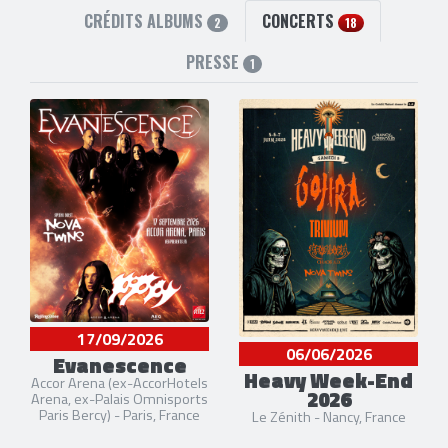
CRÉDITS ALBUMS
CONCERTS
2
18
PRESSE
1
17/09/2026
06/06/2026
Evanescence
Heavy Week-End
Accor Arena (ex-AccorHotels
2026
Arena, ex-Palais Omnisports
Paris Bercy) - Paris, France
Le Zénith - Nancy, France