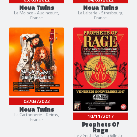
Nova Twins
Nova Twins
Le Moloco - Audincourt,
La Laiterie - Strasbourg,
France
France
03/03/2022
Nova Twins
La Cartonnerie - Reims,
10/11/2017
France
Prophets Of
Rage
Le Zénith Paris-La Villette -