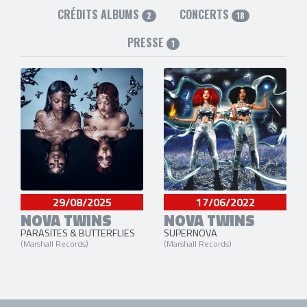
CRÉDITS ALBUMS
CONCERTS
2
18
PRESSE
1
29/08/2025
17/06/2022
NOVA TWINS
NOVA TWINS
PARASITES & BUTTERFLIES
SUPERNOVA
(Marshall Records)
(Marshall Records)