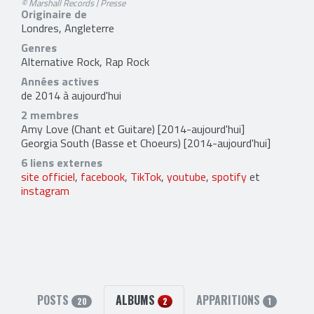
© Marshall Records | Presse
Originaire de
Londres, Angleterre
Genres
Alternative Rock, Rap Rock
Années actives
de 2014 à aujourd'hui
2 membres
Amy Love
(Chant et Guitare) [2014-aujourd'hui]
Georgia South
(Basse et Choeurs) [2014-aujourd'hui]
6 liens externes
site officiel
,
facebook
,
TikTok
,
youtube
,
spotify
et
instagram
POSTS
ALBUMS
APPARITIONS
20
2
1