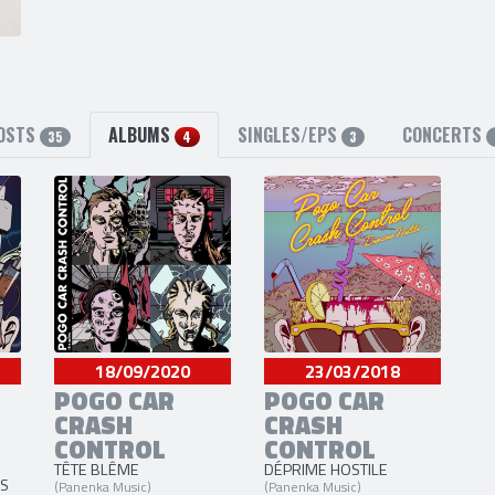
OSTS
ALBUMS
SINGLES/EPS
CONCERTS
35
4
3
18/09/2020
23/03/2018
POGO CAR
POGO CAR
CRASH
CRASH
CONTROL
CONTROL
TÊTE BLÊME
DÉPRIME HOSTILE
ES
(Panenka Music)
(Panenka Music)