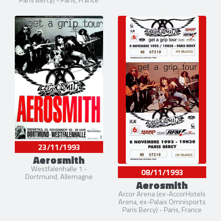
23/11/1993
Aerosmith
Westfalenhalle 1 -
08/11/1993
Dortmund, Allemagne
Aerosmith
Accor Arena (ex-AccorHotels
Arena, ex-Palais Omnisports
Paris Bercy) - Paris, France