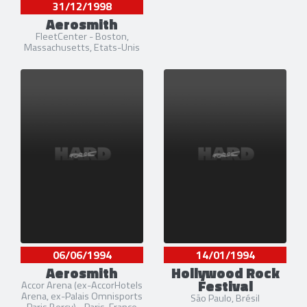
31/12/1998
Aerosmith
FleetCenter - Boston,
Massachusetts, Etats-Unis
06/06/1994
14/01/1994
Aerosmith
Hollywood Rock
Festival
Accor Arena (ex-AccorHotels
Arena, ex-Palais Omnisports
São Paulo, Brésil
Paris Bercy) - Paris, France