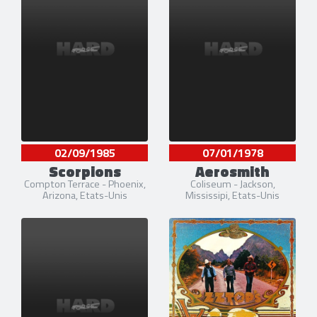
02/09/1985
07/01/1978
Scorpions
Aerosmith
Compton Terrace - Phoenix,
Coliseum - Jackson,
Arizona, Etats-Unis
Mississipi, Etats-Unis