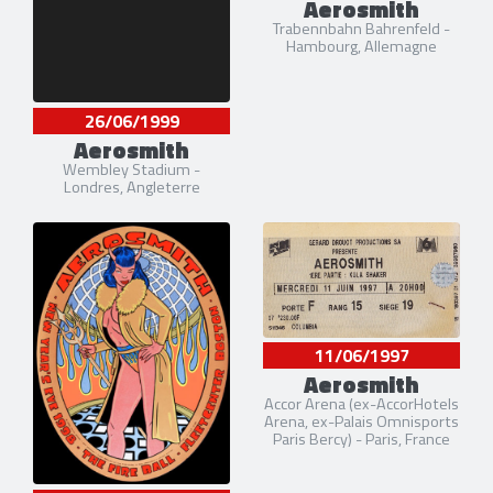
Aerosmith
Trabennbahn Bahrenfeld -
Hambourg, Allemagne
26/06/1999
Aerosmith
Wembley Stadium -
Londres, Angleterre
11/06/1997
Aerosmith
Accor Arena (ex-AccorHotels
Arena, ex-Palais Omnisports
Paris Bercy) - Paris, France