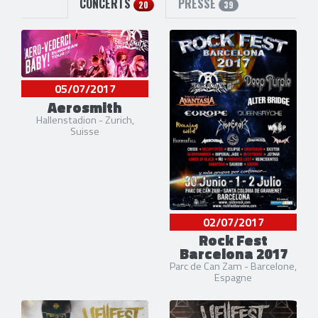
CONCERTS
PRESSE
20
39
05/07/2017
Aerosmith
Hallenstadion - Zurich,
Suisse
02/07/2017
Rock Fest
Barcelona 2017
Parc de Can Zam - Barcelone,
Espagne