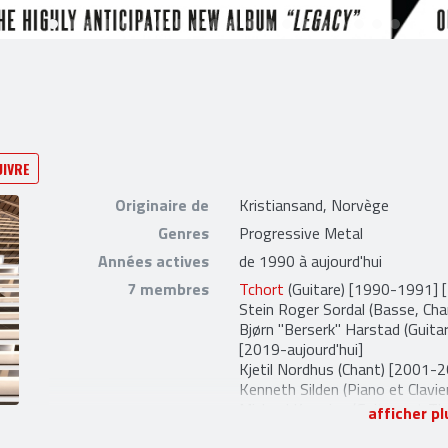
UIVRE
Originaire de
Kristiansand, Norvège
Genres
Progressive Metal
Années actives
de 1990 à aujourd'hui
7 membres
Tchort
(Guitare) [1990-1991] 
Stein Roger Sordal
(Basse, Cha
Bjørn "Berserk" Harstad
(Guita
[2019-aujourd'hui]
Kjetil Nordhus
(Chant) [2001-2
Kenneth Silden
(Piano et Clavi
Michael Krumins
(Guitare et Th
afficher pl
Jonathan Pérez
(Batterie) [201