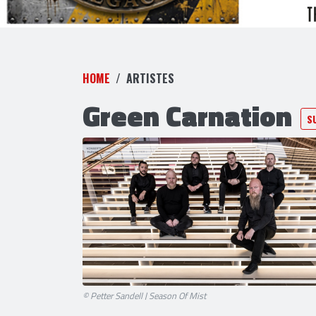
HOME
ARTISTES
Green Carnation
S
© Petter Sandell | Season Of Mist