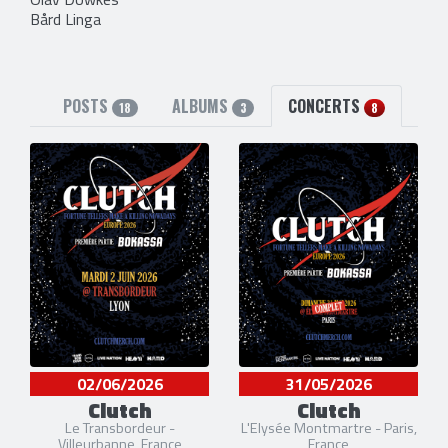
Bård Linga
POSTS
ALBUMS
CONCERTS
18
3
8
02/06/2026
31/05/2026
Clutch
Clutch
Le Transbordeur -
L'Elysée Montmartre - Paris,
Villeurbanne, France
France