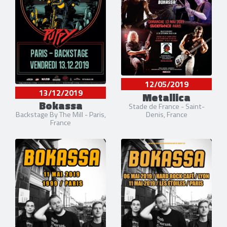
12/05/2019
13/12/2019
Metallica
Bokassa
Stade de France - Saint-
Denis, France
Backstage By The Mill - Paris,
France