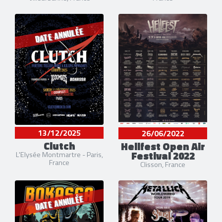
DATE ANNULÉE
13/12/2025
26/06/2022
Clutch
Hellfest Open Air
Festival 2022
L'Elysée Montmartre - Paris,
France
Clisson, France
DATE ANNULÉE