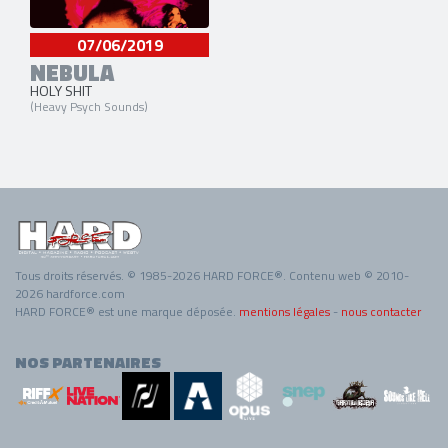
07/06/2019
NEBULA
HOLY SHIT
(Heavy Psych Sounds)
Tous droits réservés. © 1985-2026 HARD FORCE®. Contenu web © 2010-
2026 hardforce.com
HARD FORCE® est une marque déposée.
mentions légales
-
nous contacter
NOS PARTENAIRES