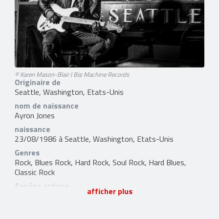
© Karen Mason-Blair | Big Machine Records
Originaire de
Seattle, Washington, Etats-Unis
nom de naissance
Ayron Jones
naissance
23/08/1986 à Seattle, Washington, Etats-Unis
Genres
Rock, Blues Rock, Hard Rock, Soul Rock, Hard Blues,
Classic Rock
Années actives
afficher plus
de 2005 à aujourd'hui
7 liens externes