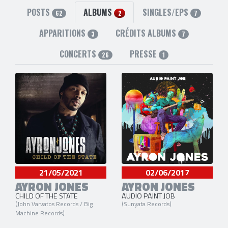
site officiel
,
facebook
,
twitter
,
instagram
,
youtube
,
spotify
et
apple music
POSTS
ALBUMS
SINGLES/EPS
62
2
7
APPARITIONS
CRÉDITS ALBUMS
3
7
CONCERTS
PRESSE
26
1
21/05/2021
02/06/2017
AYRON JONES
AYRON JONES
CHILD OF THE STATE
AUDIO PAINT JOB
(John Varvatos Records / Big
(Sunyata Records)
Machine Records)