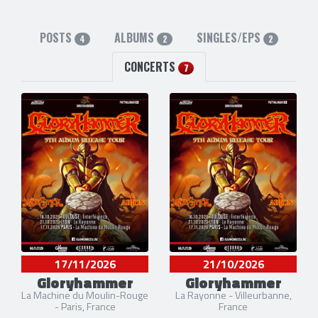
POSTS
ALBUMS
SINGLES/EPS
4
2
2
CONCERTS
7
17/11/2026
21/10/2026
Gloryhammer
Gloryhammer
La Machine du Moulin-Rouge
La Rayonne - Villeurbanne,
- Paris, France
France