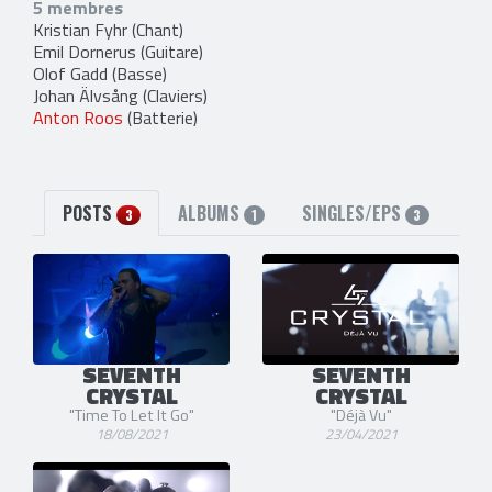
5 membres
Kristian Fyhr
(Chant)
Emil Dornerus
(Guitare)
Olof Gadd
(Basse)
Johan Älvsång
(Claviers)
Anton Roos
(Batterie)
POSTS
ALBUMS
SINGLES/EPS
3
1
3
SEVENTH
SEVENTH
CRYSTAL
CRYSTAL
"Time To Let It Go"
"Déjà Vu"
18/08/2021
23/04/2021