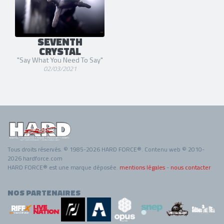
SEVENTH
CRYSTAL
"Say What You Need To Say"
02/03/2021
Tous droits réservés. © 1985-2026 HARD FORCE®. Contenu web © 2010-
2026 hardforce.com
HARD FORCE® est une marque déposée.
mentions légales
-
nous contacter
NOS PARTENAIRES